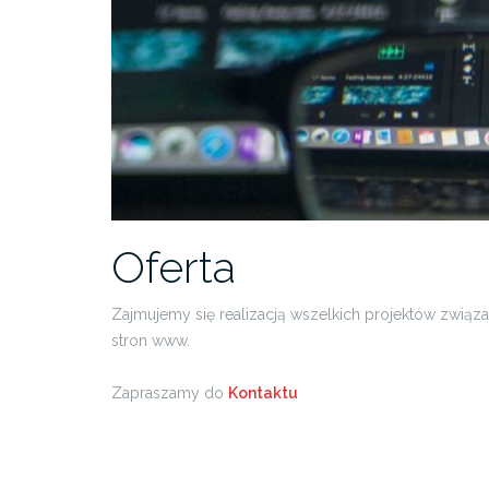
Oferta
Zajmujemy się realizacją wszelkich projektów związa
stron www.
Zapraszamy do
Kontaktu