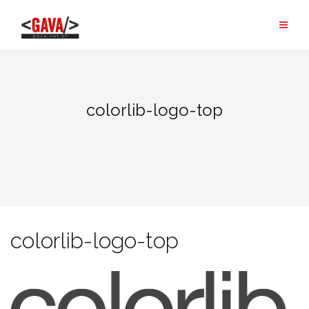
Skip
to
content
colorlib-logo-top
colorlib-logo-top