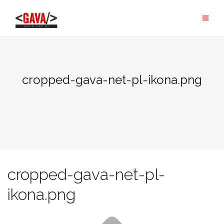
Skip
to
content
cropped-gava-net-pl-ikona.png
cropped-gava-net-pl-
ikona.png