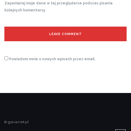
Zapamiętaj moje dane w tej przeglądarce podczas pisania
kolejnych komentarzy.
Powiadom mnie o nowych wpisach przez email.
© gava.net.pl