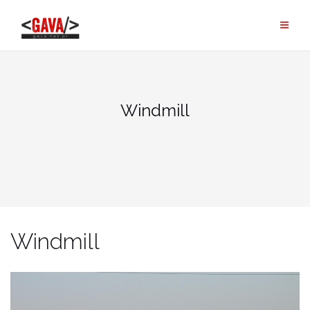
Skip
to
content
Windmill
Windmill