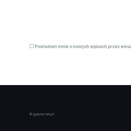
Powiadom mnie o nowych wpisach przez emai
© gava.net.pl