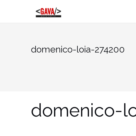
Skip
to
content
domenico-loia-274200
domenico-lo