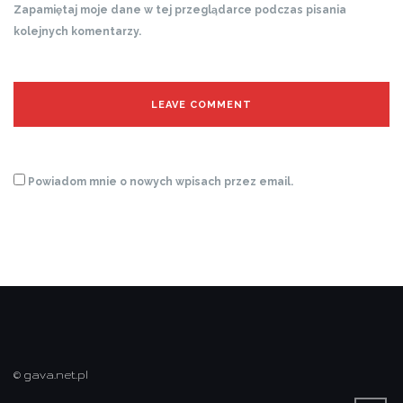
Zapamiętaj moje dane w tej przeglądarce podczas pisania
kolejnych komentarzy.
Powiadom mnie o nowych wpisach przez email.
© gava.net.pl