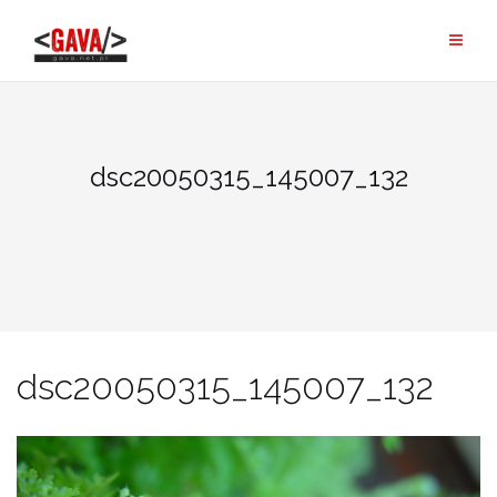
Skip
to
content
dsc20050315_145007_132
dsc20050315_145007_132