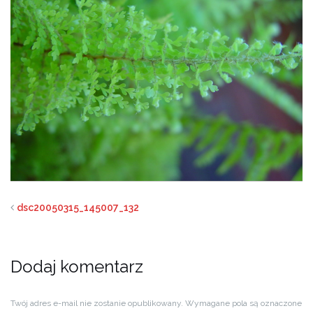
dsc20050315_145007_132
Dodaj komentarz
Twój adres e-mail nie zostanie opublikowany.
Wymagane pola są oznaczone