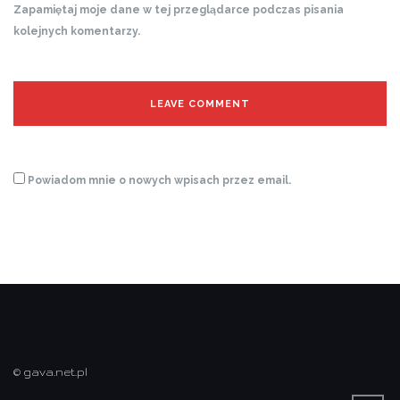
Zapamiętaj moje dane w tej przeglądarce podczas pisania
kolejnych komentarzy.
Powiadom mnie o nowych wpisach przez email.
© gava.net.pl