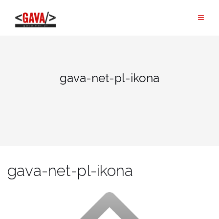
Skip
to
content
gava-net-pl-ikona
gava-net-pl-ikona