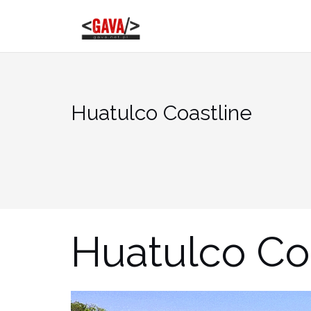
Skip
to
content
Huatulco Coastline
Huatulco Co