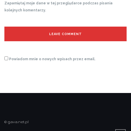
Zapamiętaj moje dane w tej przeglądarce podczas pisania
kolejnych komentarzy.
Powiadom mnie o nowych wpisach przez email.
© gava.net.pl