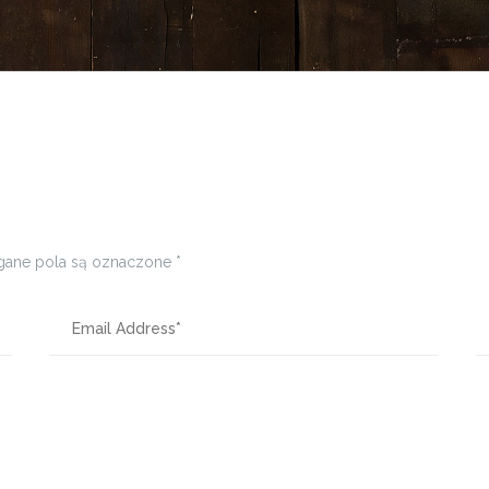
ane pola są oznaczone
*