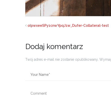
oIpwxeeSPy1cnwYpqJ1w_Dufer-Collateral-test
Dodaj komentarz
Twój adres e-mail nie zostanie opublikowany.
Wymag