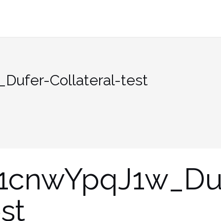
ufer-Collateral-test
1cnwYpqJ1w_Du
st